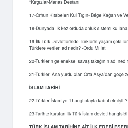
*Kırgızlar-Manas Destanı
17-Orhun Kitabeleri Kül Tigin- Bilge Kağan ve Vez
18-Dünyada ilk kez orduda onluk sistemi kulla
19-İlk Türk Devletlerinde Türklerin yaşam şekill
Türklere verilen ad nedir? -Ordu Millet
20-Türklerin geleneksel savaş taktiğinin adı nedir?
21-Türkleri Ana yurdu olan Orta Asya’dan göçe z
İSLAM TARİHİ
22-Türkler İslamiyet’i hangi olayla kabul etmiştir
23-Tarihte kurulan ilk Türk İslam devleti hangisidi
TÜRK İSLAM TARİHİNE AİT İLK EDEBİ ESE