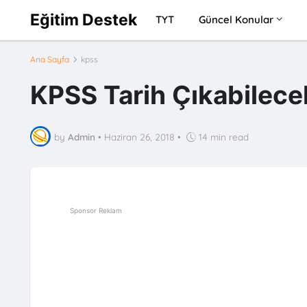
Eğitim Destek
TYT
Güncel Konular
Ana Sayfa
kpss
KPSS Tarih Çıkabilece
by
Admin
•
Haziran 26, 2018
•
14 min read
Sponsor Reklam