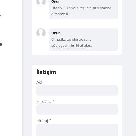
Onur
İstanbul Üniversitesi'nin sıralamada
olmaması ...
r
Onur
Bir psikolog olarak şunu
le
söyleyebilirim ki aileler...
İletişim
Ad
E-posta
*
Mesaj
*