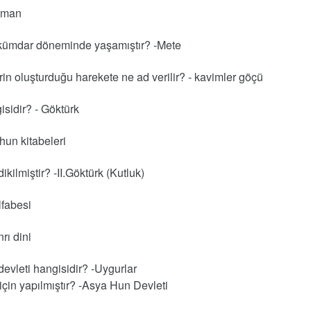
eoman
ükümdar döneminde yaşamıştır? -Mete
n oluşturduğu harekete ne ad verilir? - kavimler göçü
isidir? - Göktürk
rhun kitabeleri
kilmiştir? -II.Göktürk (Kutluk)
lfabesi
rı dini
evleti hangisidir? -Uygurlar
için yapılmıştır? -Asya Hun Devleti