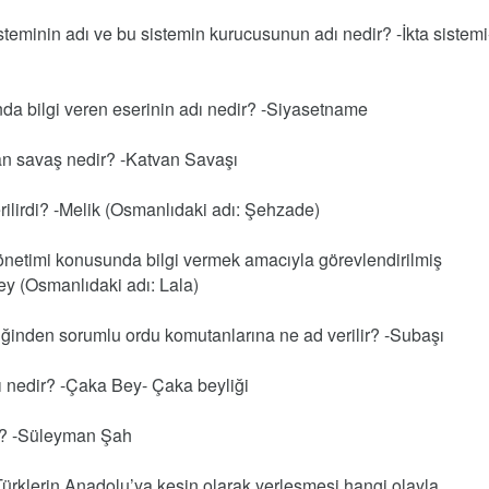
teminin adı ve bu sistemin kurucusunun adı nedir? -İkta sistemi
a bilgi veren eserinin adı nedir? -Siyasetname
kan savaş nedir? -Katvan Savaşı
ilirdi? -Melik (Osmanlıdaki adı: Şehzade)
netimi konusunda bilgi vermek amacıyla görevlendirilmiş
bey (Osmanlıdaki adı: Lala)
ğinden sorumlu ordu komutanlarına ne ad verilir? -Subaşı
dı nedir? -Çaka Bey- Çaka beyliği
r? -Süleyman Şah
ürklerin Anadolu’ya kesin olarak yerleşmesi hangi olayla