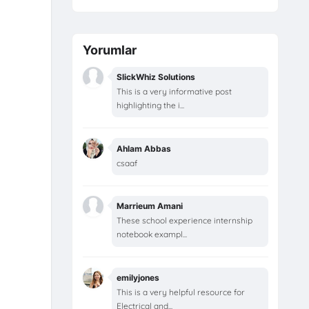
Yorumlar
SlickWhiz Solutions
This is a very informative post
highlighting the i...
Ahlam Abbas
csaaf
Marrieum Amani
These school experience internship
notebook exampl...
emilyjones
This is a very helpful resource for
Electrical and...