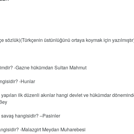
çe sözlük)(Türkçenin üstünlüğünü ortaya koymak için yazılmıştır
 kimdir? -Gazne hükümdarı Sultan Mahmut
ngisidir? -Hunlar
apılan ilk düzenli akınlar hangi devlet ve hükümdar dönemind
 Bey
 savaş hangisidir? –Pasinler
angisidir? -Malazgirt Meydan Muharebesi