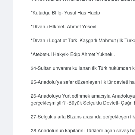
*Kutadgu Bilig- Yusuf Has Hacip
*Divan-ı Hikmet- Ahmet Yesevi
*Divan-ı Lügat-üt Türk- Kaşgarlı Mahmut (İlk Türk
*Atebet-ül Hakyık- Edip Ahmet Yükneki.
24-Sultan unvanını kullanan ilk Türk hükümdarı
25-Anadolu’ya sefer düzenleyen ilk tür devleti ha
26-Anadoluyu Yurt edinmek amacıyla Anadoluya y
gerçekleşmiştir? -Büyük Selçuklu Devleti- Çağrı
27-Selçuklularla Bizans arasında gerçekleşen ilk
28-Anadolunun kapılarını Türklere açan savaş h