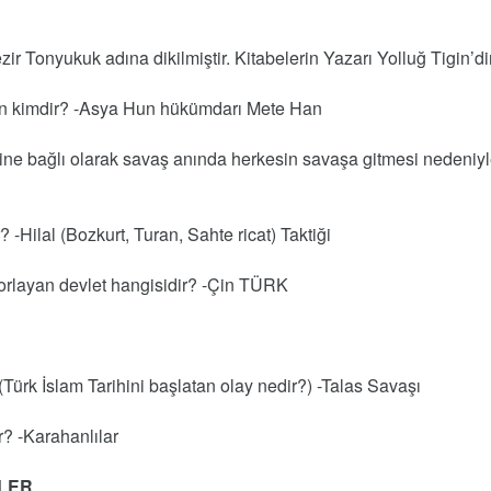
ir Tonyukuk adına dikilmiştir. Kitabelerin Yazarı Yolluğ Tigin’di
nan kimdir? -Asya Hun hükümdarı Mete Han
erine bağlı olarak savaş anında herkesin savaşa gitmesi nedeniy
 -Hilal (Bozkurt, Turan, Sahte ricat) Taktiği
orlayan devlet hangisidir? -Çin TÜRK
?(Türk İslam Tarihini başlatan olay nedir?) -Talas Savaşı
r? -Karahanlılar
RLER