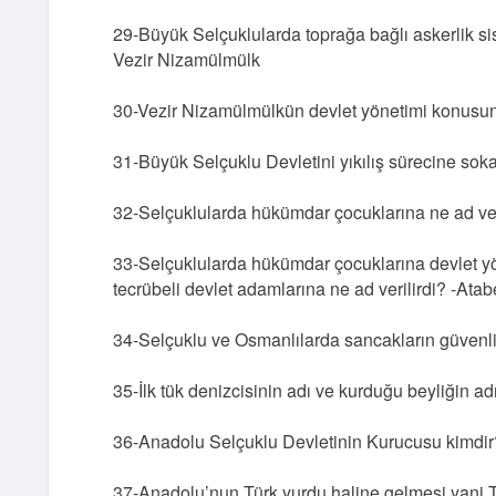
29-Büyük Selçuklularda toprağa bağlı askerlik sis
Vezir Nizamülmülk
30-Vezir Nizamülmülkün devlet yönetimi konusund
31-Büyük Selçuklu Devletini yıkılış sürecine so
32-Selçuklularda hükümdar çocuklarına ne ad ver
33-Selçuklularda hükümdar çocuklarına devlet yö
tecrübeli devlet adamlarına ne ad verilirdi? -Ata
34-Selçuklu ve Osmanlılarda sancakların güvenli
35-İlk tük denizcisinin adı ve kurduğu beyliğin a
36-Anadolu Selçuklu Devletinin Kurucusu kimdi
37-Anadolu’nun Türk yurdu haline gelmesi yani T