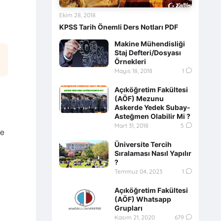
Ekim 28, 2018
KPSS Tarih Önemli Ders Notları PDF
Makine Mühendisliği
Staj Defteri/Dosyası
Örnekleri
Mayıs 18, 2018
1
Açıköğretim Fakültesi
(AÖF) Mezunu
Askerde Yedek Subay-
Asteğmen Olabilir Mi ?
Mart 31, 2018
5
de
Üniversite Tercih
Sıralaması Nasıl Yapılır
?
Temmuz 04, 2023
1
Açıköğretim Fakültesi
(AÖF) Whatsapp
Grupları
Kasım 21, 2020
679