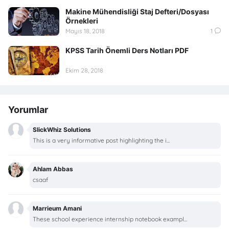
Makine Mühendisliği Staj Defteri/Dosyası
Örnekleri
Mayıs 18, 2018
1
KPSS Tarih Önemli Ders Notları PDF
Ekim 28, 2018
Yorumlar
SlickWhiz Solutions
This is a very informative post highlighting the i...
Ahlam Abbas
csaaf
Marrieum Amani
These school experience internship notebook exampl...