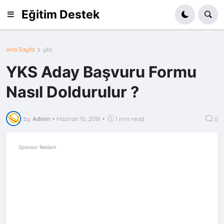
Eğitim Destek
Ana Sayfa
yks
YKS Aday Başvuru Formu
Nasıl Doldurulur ?
by
Admin
•
Haziran 10, 2018
•
1 min read
0
Sponsor Reklam