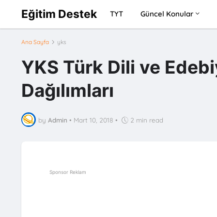
Eğitim Destek
TYT
Güncel Konular
Ana Sayfa
yks
YKS Türk Dili ve Edebi
Dağılımları
by
Admin
•
Mart 10, 2018
•
2 min read
Sponsor Reklam