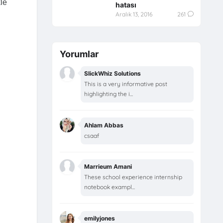
le
hatası
Aralık 13, 2016
261
Yorumlar
SlickWhiz Solutions
This is a very informative post
highlighting the i...
Ahlam Abbas
csaaf
Marrieum Amani
These school experience internship
notebook exampl...
emilyjones