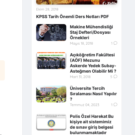
Ekim 28, 2018
KPSS Tarih Önemli Ders Notları PDF
Makine Mühendisliği
Staj Defteri/Dosyası
Örnekleri
Mayıs 18, 2018
1
Açıköğretim Fakültesi
(AÖF) Mezunu
Askerde Yedek Subay-
Asteğmen Olabilir Mi ?
Mart 31, 2018
5
Üniversite Tercih
Sıralaması Nasıl Yapılır
?
Temmuz 04, 2023
1
Polis Özel Harekat Bu
kişiye ait sistemimiz
de sınav giriş belgesi
bulunmamaktadır