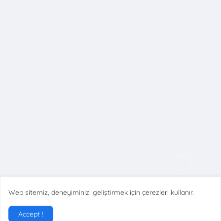
">Responsive Advertisement
Web sitemiz, deneyiminizi geliştirmek için çerezleri kullanır.
boyama
@2021 Egitimdestek.org
Designed by
Vietrick.
Accept !