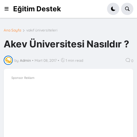
Eğitim Destek
Ana Sayfa
vakıf üniversiteleri
Akev Üniversitesi Nasıldır ?
by
Admin
•
Mart 08, 2017
•
1 min read
0
Sponsor Reklam