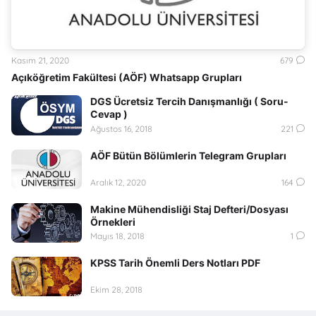
Kasım 21, 2020
679
Açıköğretim Fakültesi (AÖF) Whatsapp Grupları
DGS Ücretsiz Tercih Danışmanlığı ( Soru-
Cevap )
Ağustos 16, 2018
221
AÖF Bütün Bölümlerin Telegram Grupları
Aralık 12, 2020
164
Makine Mühendisliği Staj Defteri/Dosyası
Örnekleri
Mayıs 18, 2018
1
KPSS Tarih Önemli Ders Notları PDF
Ekim 28, 2018