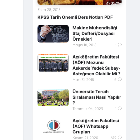
Ekim 28, 2018
KPSS Tarih Önemli Ders Notları PDF
Makine Mühendisliği
Staj Defteri/Dosyası
Örnekleri
Mayıs 18, 2018
1
Açıköğretim Fakültesi
(AÖF) Mezunu
Askerde Yedek Subay-
Asteğmen Olabilir Mi ?
Mart 31, 2018
5
Üniversite Tercih
Sıralaması Nasıl Yapılır
?
Temmuz 04, 2023
1
Açıköğretim Fakültesi
(AÖF) Whatsapp
Grupları
Kasım 21, 2020
679