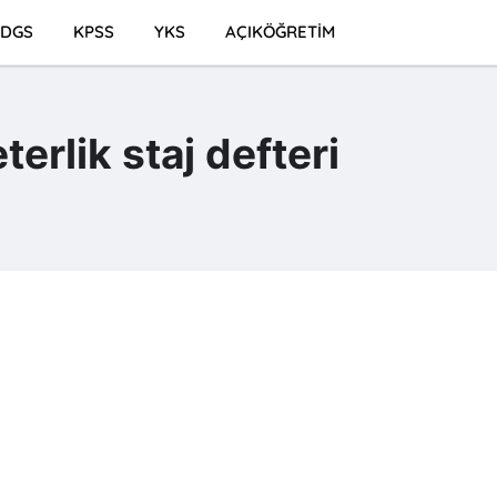
DGS
KPSS
YKS
AÇIKÖĞRETİM
erlik staj defteri