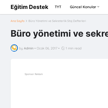
Eğitim Destek
TYT
Güncel Konular
Ana Sayfa
Büro Yönetimi ve Sekreterlik Staj Defterleri
Büro yönetimi ve sekret
by
Admin
•
Ocak 06, 2017
•
1 min read
Sponsor Reklam