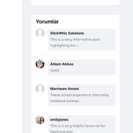
Yorumlar
SlickWhiz Solutions
This is a very informative post
highlighting the i...
Ahlam Abbas
csaaf
Marrieum Amani
These school experience internship
notebook exampl...
emilyjones
This is a very helpful resource for
Electrical and...